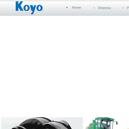
•
Home
• Empresa
• P